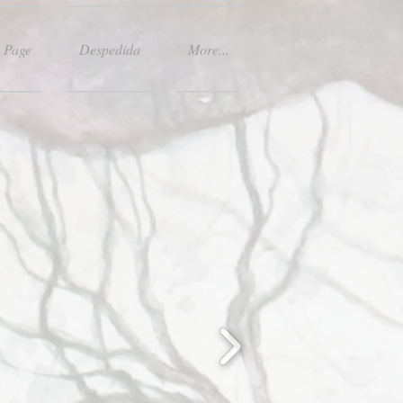
 Page
Despedida
More...