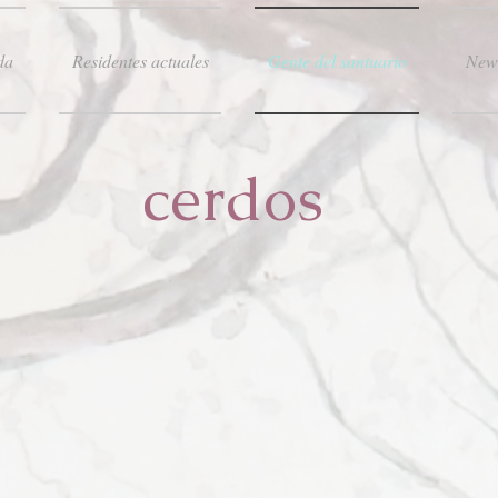
da
Residentes actuales
Gente del santuario
New
cerdos