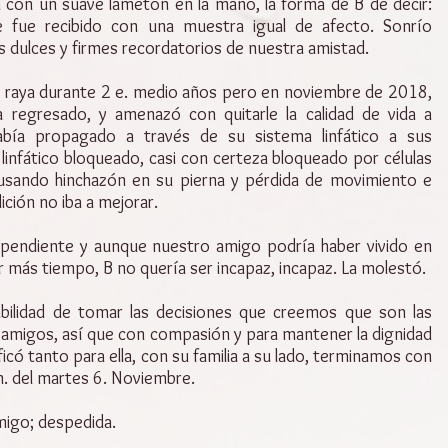
 con un suave lametón en la mano, la forma de B de decir:
e fue recibido con una muestra igual de afecto. Sonrío
 dulces y firmes recordatorios de nuestra amistad.
a raya durante 2 e. medio años pero en noviembre de 2018,
regresado, y amenazó con quitarle la calidad de vida a
bía propagado a través de su sistema linfático a sus
linfático bloqueado, casi con certeza bloqueado por células
usando hinchazón en su pierna y pérdida de movimiento e
ción no iba a mejorar.
pendiente y aunque nuestro amigo podría haber vivido en
r más tiempo, B no quería ser incapaz, incapaz. La molestó.
ilidad de tomar las decisiones que creemos que son las
amigos, así que con compasión y para mantener la dignidad
có tanto para ella, con su familia a su lado, terminamos con
 m. del martes 6. Noviembre.
migo; despedida.