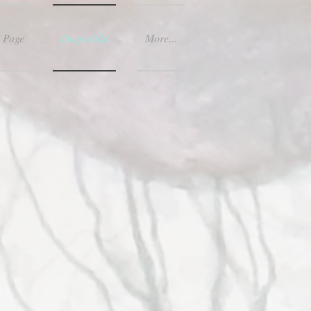
 Page
Despedida
More...