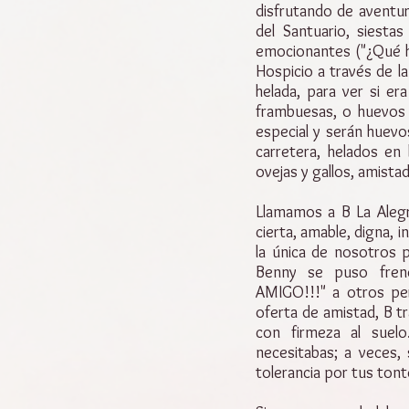
disfrutando de aventur
del Santuario, siesta
emocionantes ("¿Qué ha
Hospicio a través de la
helada, para ver si er
frambuesas, o huevos 
especial y serán huevo
carretera, helados en
ovejas y gallos, amista
Llamamos a B La Alegre
cierta, amable, digna, 
la única de nosotros 
Benny se puso frené
AMIGO!!!" a otros p
oferta de amistad, B t
con firmeza al suelo
necesitabas; a veces,
tolerancia por tus ton