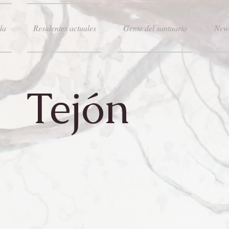
da
Residentes actuales
Gente del santuario
New
Tejón