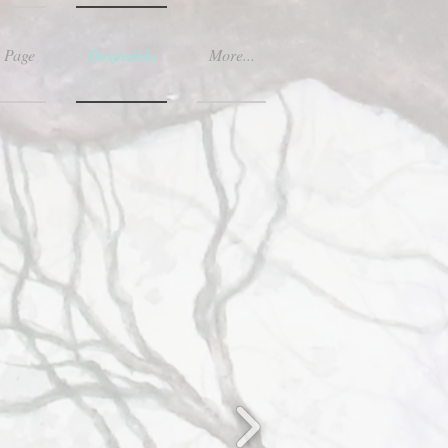
 Page
Despedida
More...