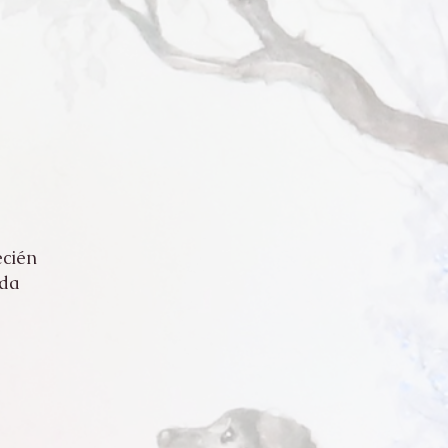
ecién
eda